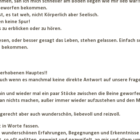
men, sah ich mich schneller am Boden liegen wie mir lieb war!
e geworfen bekommen.
t, es tat weh, nicht Körperlich aber Seelisch.
en keine Spur!
 zu erblicken oder zu hören.
esen, oder besser gesagt das Leben, stehen gelassen. Einfach s
rt bekommen.
 erhobenen Hauptes!!
uch wenn es manchmal keine direkte Antwort auf unsere Frag
h hin und wieder mal ein paar Stöcke zwischen die Beine geworfe
man nichts machen, außer immer wieder aufzustehen und den 
erecht aber auch wunderschön, liebevoll und reizvoll.
t in Worte fassen.
len wunderschönen Erfahrungen, Begegnungen und Erkenntnisse 