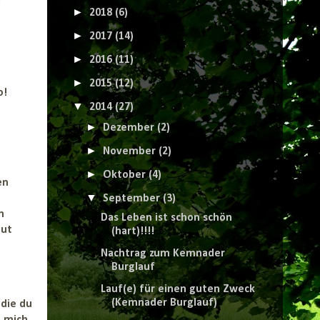
!
►
2018
(6)
►
2017
(14)
►
2016
(11)
►
2015
(12)
o!
▼
2014
(27)
►
Dezember
(2)
►
November
(2)
►
Oktober
(4)
en
▼
September
(3)
n
Das Leben ist schon schön
Mut
(hart)!!!!
Nachtrag zum Kemnader
Burglauf
Lauf(e) für einen guten Zweck
(Kemnader Burglauf)
die du