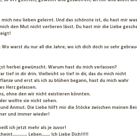
rnt, so oft gelitten, geweint und gezweifelt, an mir und allem u
 mich neu lieben gelernt. Und das schönste ist, du hast mir wa
ich den Mut nicht verlieren lässt. Du hast mir die Liebe gesch
eigt!
e: Wo warst du nur all die Jahre, wo ich dich doch so sehr gebrau
igst herbei gewünscht. Warum hast du mich verlassen?
tief in dir drin. Vielleicht so tief in dir, das du mich nicht
lanze und erst als ich zu blühen begann, hast du mich wahr
s Herz gelassen.
uns, ohne den wir nicht existieren könnten.
der wollte sie nicht sehen.
eit und Anmut. Die Liebe hilft mir die Stöcke zwischen meinen Be
mmer und immer wieder!
iß ich jetzt mehr als je zuvor!
............ Leben....... Ich Liebe Dich!!!!!