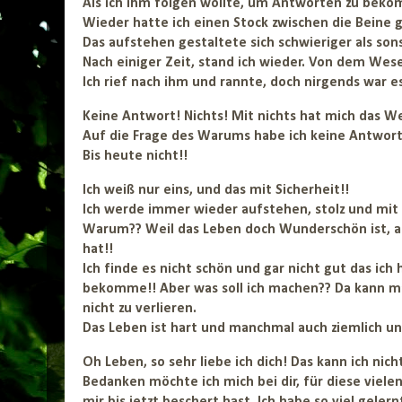
Als ich ihm folgen wollte, um Antworten zu bekom
Wieder hatte ich einen Stock zwischen die Bein
Das aufstehen gestaltete sich schwieriger als sons
Nach einiger Zeit, stand ich wieder. Von dem Wes
Ich rief nach ihm und rannte, doch nirgends war es
Keine Antwort! Nichts! Mit nichts hat mich das W
Auf die Frage des Warums habe ich keine Antwo
Bis heute nicht!!
Ich weiß nur eins, und das mit Sicherheit!!
Ich werde immer wieder aufstehen, stolz und mit
Warum?? Weil das Leben doch Wunderschön ist, a
hat!!
Ich finde es nicht schön und gar nicht gut das ic
bekomme!! Aber was soll ich machen?? Da kann 
nicht zu verlieren.
Das Leben ist hart und manchmal auch ziemlich ung
Oh Leben, so sehr liebe ich dich! Das kann ich nich
Bedanken möchte ich mich bei dir, für diese vie