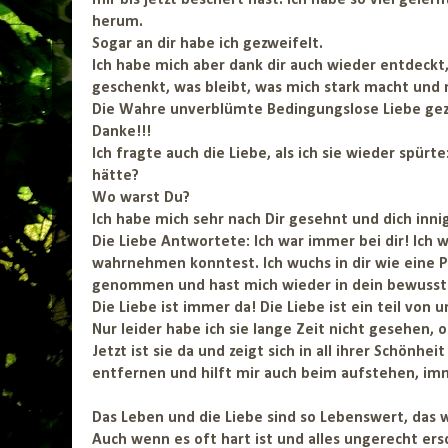
mir bis jetzt beschert hast. Ich habe so viel gele
herum.
Sogar an dir habe ich gezweifelt.
Ich habe mich aber dank dir auch wieder entdeckt,
geschenkt, was bleibt, was mich stark macht und m
Die Wahre unverblümte Bedingungslose Liebe gez
Danke!!!
Ich fragte auch die Liebe, als ich sie wieder spürt
hätte?
Wo warst Du?
Ich habe mich sehr nach Dir gesehnt und dich inn
Die Liebe Antwortete: Ich war immer bei dir! Ich war 
wahrnehmen konntest. Ich wuchs in dir wie eine Pf
genommen und hast mich wieder in dein bewusste
Die Liebe ist immer da! Die Liebe ist ein teil von 
Nur leider habe ich sie lange Zeit nicht gesehen, o
Jetzt ist sie da und zeigt sich in all ihrer Schönh
entfernen und hilft mir auch beim aufstehen, i
Das Leben und die Liebe sind so Lebenswert, das we
Auch wenn es oft hart ist und alles ungerecht erscheint