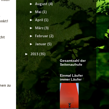
m mich
►
August
(4)
►
Mai
(1)
s
►
April
(1)
enkt!
►
März
(3)
►
Februar
(2)
cht
►
Januar
(5)
►
2013
(35)
Gesamtzahl der
Seitenaufrufe
Einmal Läufer
immer Läufer
inen zu