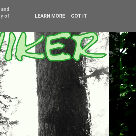
 and
y of
LEARN MORE
GOT IT