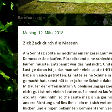
Barefoot Jesko
Montag, 12. März 2018
Zick Zack durch die Massen
Am Sonntag sollte es nochmal ein längerer Lauf w
Kemnader See laufen. Rückblickend eine schlechte 
laufen musste. Entspannt war das mal nicht. Und 
Lustige daran ist ja das man sehr viele Leute trif
habe ich auch getroffen. Er hatte seine Schuhe in
gemacht hat, sonst hätte er ja keine Schuhe dabei
Mitläufer der offensichtlich Globalisierungsgegner
nicht gut ist mit vielen Leuten auf einmal zu la
etc. etc. Puuuhhhh, solche Leute mag ich ja gar ni
andere Richtung und lies ihn allein mit sich weit
Blicken und einigen bekannten Kommentaren vered