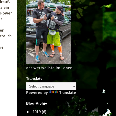
drauf.
a ein
s Power
as
en.
rte ich
ie
das wertvollste im Leben
Translate
Powered by
Translate
Blog-Archiv
►
2019
(6)