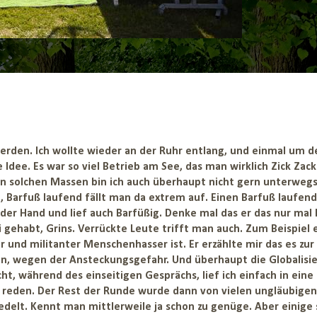
erden. Ich wollte wieder an der Ruhr entlang, und einmal um d
Idee. Es war so viel Betrieb am See, das man wirklich Zick Zack
in solchen Massen bin ich auch überhaupt nicht gern unterwegs
ft, Barfuß laufend fällt man da extrem auf. Einen Barfuß laufen
 der Hand und lief auch Barfüßig. Denke mal das er das nur mal 
 gehabt, Grins. Verrückte Leute trifft man auch. Zum Beispiel 
 und militanter Menschenhasser ist. Er erzählte mir das es zur
ufen, wegen der Ansteckungsgefahr. Und überhaupt die Globalisi
cht, während des einseitigen Gesprächs, lief ich einfach in eine
er reden. Der Rest der Runde wurde dann von vielen ungläubigen
elt. Kennt man mittlerweile ja schon zu genüge. Aber einige