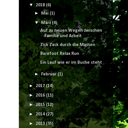
▼
2018
(6)
►
Mai
(1)
▼
März
(4)
Auf zu neuen Wegen zwischen
Familie und Arbeit
Zick Zack durch die Massen
Barefoot Relax Run
Ein Lauf wie er im Buche steht
►
Februar
(1)
►
2017
(14)
►
2016
(11)
►
2015
(12)
►
2014
(27)
►
2013
(35)