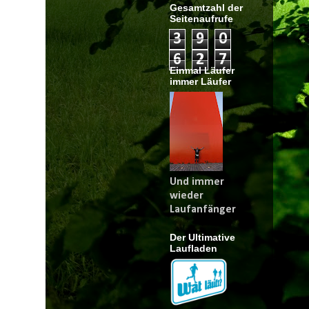
Gesamtzahl der
Seitenaufrufe
3
9
0
6
2
7
Einmal Läufer
immer Läufer
Und immer
wieder
Laufanfänger
Der Ultimative
Laufladen