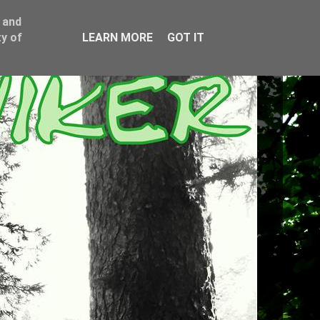
 and
y of
LEARN MORE
GOT IT