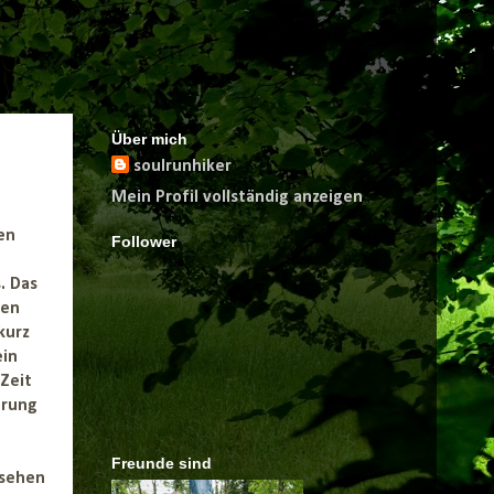
Über mich
soulrunhiker
Mein Profil vollständig anzeigen
en
Follower
. Das
den
kurz
ein
 Zeit
erung
Freunde sind
 sehen